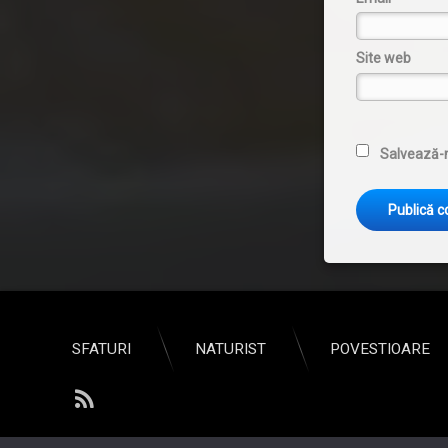
Site web
Salvează-m
SFATURI
NATURIST
POVESTIOARE
RSS