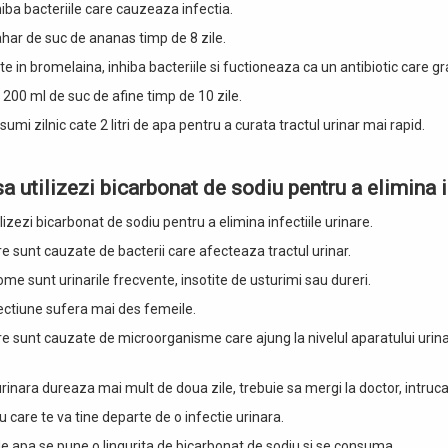
iba bacteriile care cauzeaza infectia.
har de suc de ananas timp de 8 zile.
te in bromelaina, inhiba bacteriile si fuctioneaza ca un antibiotic care 
00 ml de suc de afine timp de 10 zile.
umi zilnic cate 2 litri de apa pentru a curata tractul urinar mai rapid.
a utilizezi bicarbonat de sodiu pentru a elimina i
lizezi bicarbonat de sodiu pentru a elimina infectiile urinare.
are sunt cauzate de bacterii care afecteaza tractul urinar.
me sunt urinarile frecvente, insotite de usturimi sau dureri.
ctiune sufera mai des femeile.
are sunt cauzate de microorganisme care ajung la nivelul aparatului urinar
rinara dureaza mai mult de doua zile, trebuie sa mergi la doctor, intruca
 care te va tine departe de o infectie urinara.
de apa se pune o lingurita de bicarbonat de sodiu si se consuma.