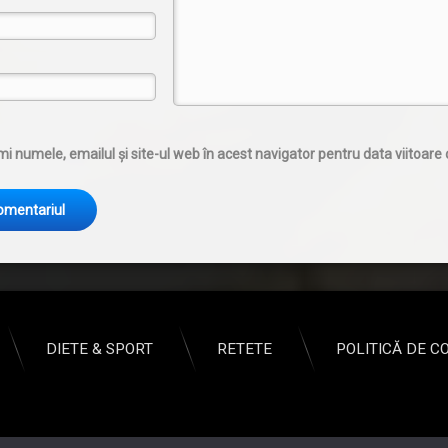
i numele, emailul și site-ul web în acest navigator pentru data viitoar
DIETE & SPORT
RETETE
POLITICĂ DE C