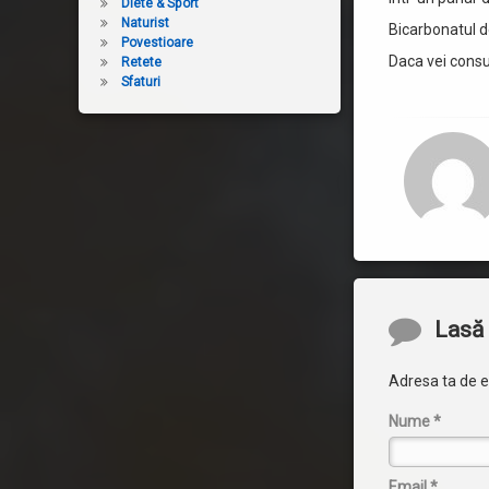
Diete & Sport
Naturist
Bicarbonatul d
Povestioare
Daca vei consum
Retete
Sfaturi
Comentari
Lasă 
Adresa ta de em
Nume
*
Email
*