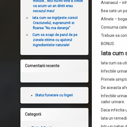
minute… Nici nu-mi vine a crede
Ananasul – inh
ca acum un an dintii erau
Bea cate un pa
necazul meu!
Iata cum se ingrijeste corect
Afinele – boga
Craciunelul, supranumit si
Consuma cate 2
floarea “Nu ma deranja”
Cum sa scapi de parul de pe
Trebuie sa cons
zonele intime cu ajutorul
BONUS:
ingredientelor naturale!
Iata cum s
Iata cum sa uti
Comentarii recente
Infectiile urin
Primele simpto
De aceasta afe
Statui funerare cu îngeri
Infectiile urin
cailor urinare.
Daca infectia u
Categorii
Iata un remediu
Intr-un pahar 