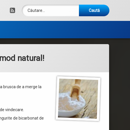
Caută după:
RSS
 mod natural!
oia brusca de a merge la
 de vindecare.
lingurite de bicarbonat de