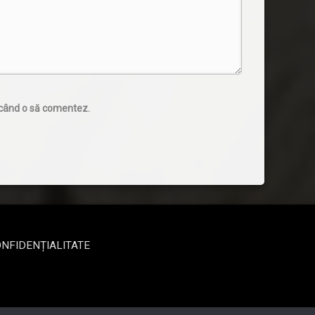
e când o să comentez.
ONFIDENȚIALITATE