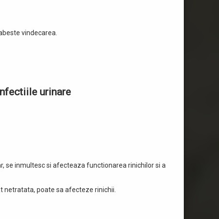
grabeste vindecarea.
nfectiile urinare
, se inmultesc si afecteaza functionarea rinichilor si a
t netratata, poate sa afecteze rinichii.