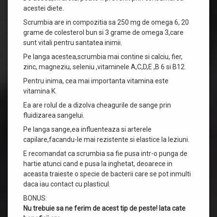
acestei diete.
Scrumbia are in compozitia sa 250 mg de omega 6, 20
grame de colesterol bun si 3 grame de omega 3,care
sunt vitali pentru santatea inimii.
Pe langa acestea,scrumbia mai contine si calciu, fier,
zinc, magneziu, seleniu ,vitaminele A,C,D,E ,B 6 si B12.
Pentru inima, cea mai importanta vitamina este
vitamina K.
Ea are rolul de a dizolva cheagurile de sange prin
fluidizarea sangelui.
Pe langa sange,ea influenteaza si arterele
capilare,facandu-le mai rezistente si elastice la leziuni.
E recomandat ca scrumbia sa fie pusa intr-o punga de
hartie atunci cand e pusa la inghetat, deoarece in
aceasta traieste o specie de bacterii care se pot inmulti
daca iau contact cu plasticul.
BONUS:
Nu trebuie sa ne ferim de acest tip de peste! Iata cate