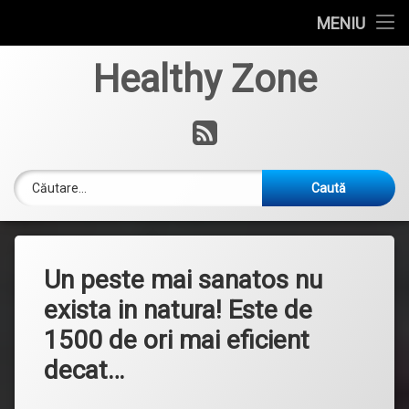
Home
MENIU
Sari
Naturist
Healthy Zone
la
conținut
Sfaturi
RSS
Diete & Sport
Caută după:
Povestioare
Retete
Un peste mai sanatos nu
exista in natura! Este de
1500 de ori mai eficient
decat…