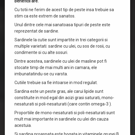
beneficii are.
Cu totii ne ferim de acest tip de peste insa trebuie sa
stim ca este extrem de sanatos.
Unul dintre cele mai sanatoasa tipuri de peste este
reprezentat de sardine.
Sardinele la cutie sunt impartite in trei categorii si
multiple varietati: sardine cu ulei, cu sos de rosii, cu
condimente si cu alte sosuri.
Dintre acestea, sardinele cu ulei de masline pot fi
stocate timp de mai multi ani in camara, ele
imbunatatindu-se cu varsta.
Cutiile trebuie sa fie intoarse in mod regulat.
Sardina este un peste gras, ale carui lipide sunt
constituite in mod egal din acizi grasi saturati, mono-
nesaturati si poli-nesaturati (care contin omega-3 ).
Proportiile de mono-nesaturati si poli-nesaturati sunt
mult mai importante in sardinele cu ulei din cauza
acestuia.
Si sardina proaspata este bogata in vitaminele grupei B,